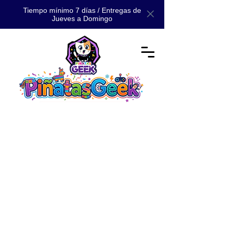
Tiempo mínimo 7 días / Entregas de
Jueves a Domingo
Tienda
/
📚 CATÁLOGO
/
📚 CATÁLOGO MAESTRO: TODA
NUESTRA MAGIA 📚