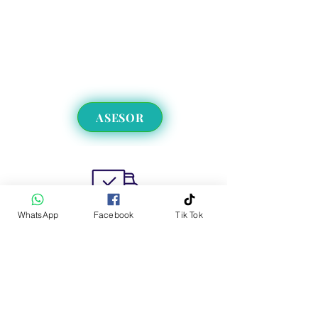
Unicornio
$800
ASESOR
Úrsula
Úrsula
$754
WhatsApp
Facebook
Tik Tok
Envíos a CDMX y EdoMex