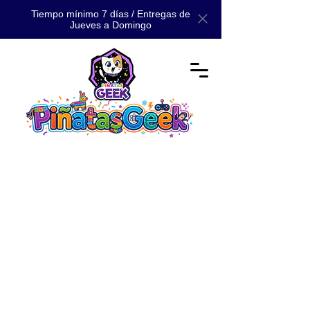
Tiempo mínimo 7 días / Entregas de
Jueves a Domingo
📚 CATÁLOGO MAESTRO: TODA
NUESTRA MAGIA 📚
Tienda
/
📚 CATÁLOGO
/
📚 CATÁLOGO MAESTRO: TODA
NUESTRA MAGIA 📚
Encuentra aquí todos nuestros modelos.
Desde personajes clásicos hasta diseños 3D de
colección.
Servicio exclusivo en CDMX y Estado de México
.
Refinar por
Ordenar por