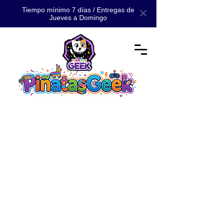
Tiempo mínimo 7 días / Entregas de
Jueves a Domingo
Artículos para fiestas
Tienda
/
Artículos para fiestas
Toda una colección de artículos que no pueden faltar en tu
fiesta: Dulces, palos y más
Refinar por
Ordenar por
Filtros
Borrar todos
Filtros
Borrar todos