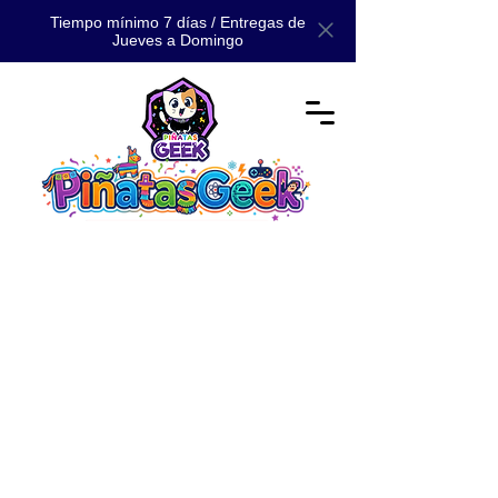
Tiempo mínimo 7 días / Entregas de
Jueves a Domingo
Tienda
/
📚 CATÁLOGO
/
📚 CATÁLOGO MAESTRO: TODA
NUESTRA MAGIA 📚