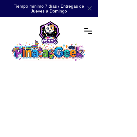
Tiempo mínimo 7 días / Entregas de
Jueves a Domingo
Tienda
/
📚 CATÁLOGO
/
📚 CATÁLOGO MAESTRO: TODA
NUESTRA MAGIA 📚