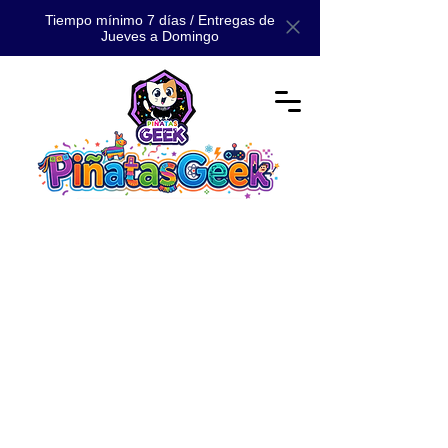
Tiempo mínimo 7 días / Entregas de
Jueves a Domingo
Tienda
/
📚 CATÁLOGO
/
📚 CATÁLOGO MAESTRO: TODA
NUESTRA MAGIA 📚