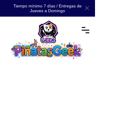
Tiempo mínimo 7 días / Entregas de
Jueves a Domingo
Tienda
/
📚 CATÁLOGO
/
📚 CATÁLOGO MAESTRO: TODA
NUESTRA MAGIA 📚