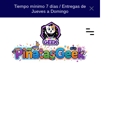
Tiempo mínimo 7 días / Entregas de
Jueves a Domingo
Tienda
/
📚 CATÁLOGO
/
📚 CATÁLOGO MAESTRO: TODA
NUESTRA MAGIA 📚