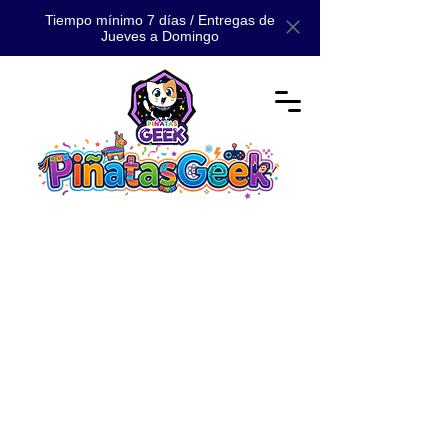
Tiempo mínimo 7 días / Entregas de
Jueves a Domingo
Tienda
/
📚 CATÁLOGO
/
📚 CATÁLOGO MAESTRO: TODA
NUESTRA MAGIA 📚